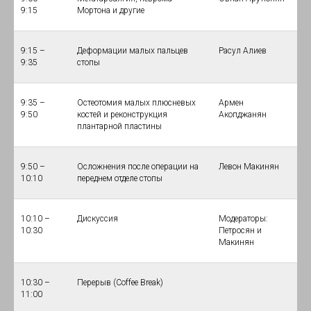
9:15
Мортона и другие
9:15 –
Деформации малых пальцев
Расул Алиев
9:35
стопы
9:35 –
Остеотомия малых плюсневых
Армен
9:50
костей и реконструкция
Акопджанян
плантарной пластины
9:50 –
Осложнения после операции на
Левон Макинян
10:10
переднем отделе стопы
10:10 –
Дискуссия
Модераторы:
10:30
Петросян и
Макинян
10:30 –
Перерыв (Coffee Break)
11:00