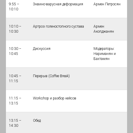
9:55 –
Эквино-варусная деформация
Армен Петросян
10:10
10:10 –
Артроз голеностопного сустава
Армен
10:30
Акопджанян
10:30 –
Дискуссия
Модераторы:
10:45
Нариманян и
Бахтамян
10:45 –
Перерыв (Coffee Break)
11:15
11:15 –
Workshop и разбор кейсов
13:15
13:15 –
Обед
14:30