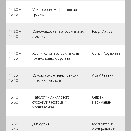
14:30 –
VI – я сессия – Спортивная
15:45
травма
14:30 –
Остеохондральные травмы и их
Расул Алиев
14:40
лечение
14:40 –
Хроническая нестабильность
Овнан Арутюнян
14:55
голеностопного сустава
14:55 –
Сухожильные транспозиции,
Ара Айвазян
15:10
пластики на стопе
15:10 –
Патологии Ахиллового
Седрак
15:30
сухожилия (острые и
Нариманян
хронические)
15:30 –
Дискуссия
Модераторы:
15:45
Акопджанян и