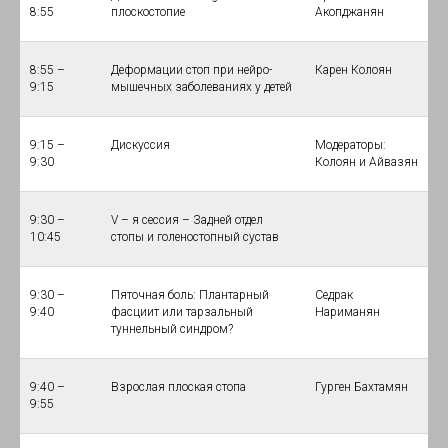
8:55
плоскостопие
Акопджанян
8:55 –
Деформации стоп при нейро-
Карен Колоян
9:15
мышечных заболеваниях у детей
9:15 –
Дискуссия
Модераторы:
9:30
Колоян и Айвазян
9:30 –
V – я сессия – Задней отдел
10:45
стопы и голеностопный сустав
9:30 –
Пяточная боль: Плантарный
Седрак
9:40
фасциит или тарзальный
Нариманян
туннельный синдром?
9:40 –
Взрослая плоская стопа
Гурген Бахтамян
9:55