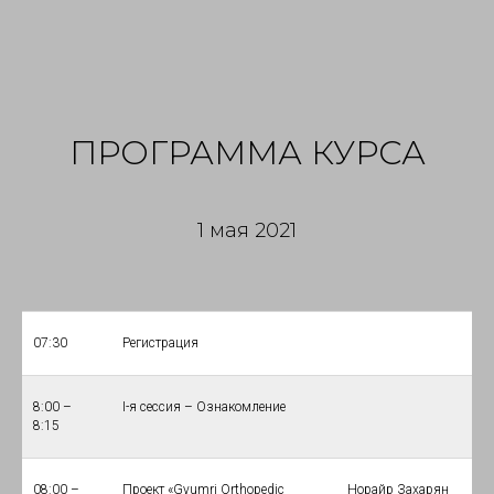
ПРОГРАММА КУРСА
1 мая 2021
07:30
Регистрация
8:00 –
I-я сессия – Ознакомление
8:15
08:00 –
Проект «Gyumri Orthopedic
Норайр Захарян