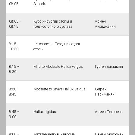
08:05
School»
08:05 –
Курс хирургии стопы и
Армен
08:15
голеностопного сустава
Акопджанян
8:15 –
II-я сессия – Передний отдел
10:30
стопы
8:15 –
Mild to Moderate Hallux valgus
Гурген Бахтамян
8:30
8:30 –
Moderate to Severe Hallux Valgus
Седрак
8:45
Нариманян
8:45 –
Halluх rigidus
Армен Петросян
9:00
9:00 –
Метатарзалгия, неврома
Овнан Арутюнян