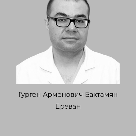
Гурген Арменович Бахтамян
Ереван