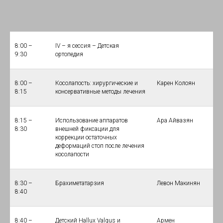
8:00 –
IV – я сессия – Детская
9:30
ортопедия
8:00 –
Косолапость: хирургические и
Карен Колоян
8:15
консервативные методы лечения
8:15 –
Использование аппаратов
Ара Айвазян
8:30
внешней фиксации для
коррекции остаточных
деформаций стоп после лечения
косолапости
8:30 –
Брахиметатарзия
Левон Макинян
8:40
8:40 –
Детский Hallux Valgus и
Армен