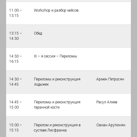
11:00 –
Workshop и разбор кейсов
13:15
13:15 –
Обед
14:30
14:30 –
III – я сессия – Переломы
16:15
14:30 –
Переломы и реконструкция
Армен Петросян
14:45
лодыжек
14:45 –
Переломы и реконструкция
Расул Алиев
15:00
таранной кости
15:00 –
Перелом и реконструкция в
Овнан Арутюнян
15:15
суставе Лисфранка