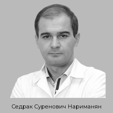
Седрак Суренович Нариманян