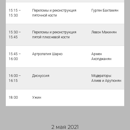
15:15 –
Переломы и реконструкция
Гурген Бахтамян
15:30
пяточной кости
15:30 –
Переломы и реконструкция
Левон Макинян
15:45
пятой плюсневой кости
15:45 –
Артропатия Шарко
Армен
16:00
Акопджанян
16:00 –
Дискуссия
Модераторы:
16:15
Алиев и Арутюнян
18:00
Ужин
2 мая 2021